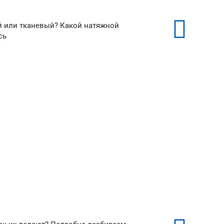
й или тканевый? Какой натяжной
сь
ые
Тканевые потолки
от 350 ₽/м²