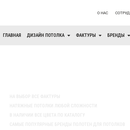
О НАС
СОТРУД
ГЛАВНАЯ
ДИЗАЙН ПОТОЛКА
ФАКТУРЫ
БРЕНДЫ
ЗАКАЗАТЬ НАТЯЖНЫЕ ПО
МУРИНО
НА ВЫБОР ВСЕ ФАКТУРЫ
НАТЯЖНЫЕ ПОТОЛКИ ЛЮБОЙ СЛОЖНОСТИ
В НАЛИЧИИ ВСЕ ЦВЕТА ПО КАТАЛОГУ
САМЫЕ ПОПУЛЯРНЫЕ БРЕНДЫ ПОЛОТЕН ДЛЯ ПОТОЛКОВ