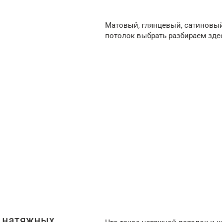
Матовый, глянцевый, сатиновы
потолок выбрать разбираем зде
ые натяжные
Сатиновые натяжн
потолки
/м²
от 150 ₽/м²
 натяжных