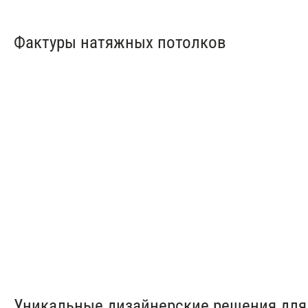
Фактуры натяжных потолков
Матовые натяжные
Глянцев
потолки
потолки
от 150 ₽/м²
от 150 ₽
Уникальные дизайнерские решения для