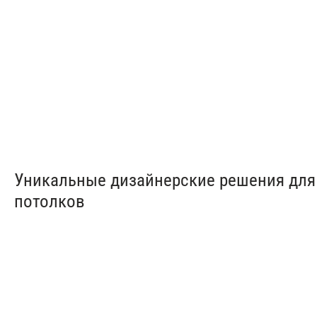
от 150 ₽/м²
от 200 ₽/м²
Уникальные дизайнерские решения для
потолков
Теневые натяжные
Бесщеле
потолки
потолки