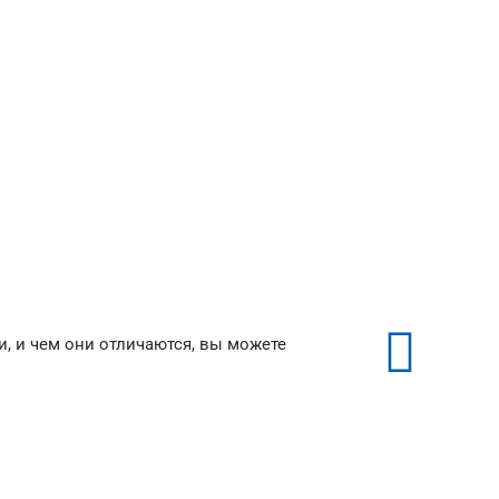
ые
Тканевые потолки
от 350 ₽/м²
, и чем они отличаются, вы можете
ые
Тканевые потолки
 KNT Plast
Descor