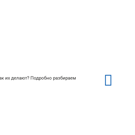
₽/м²
от 350 ₽/м²
как их делают? Подробно разбираем
Световые линии
натяжной потолок