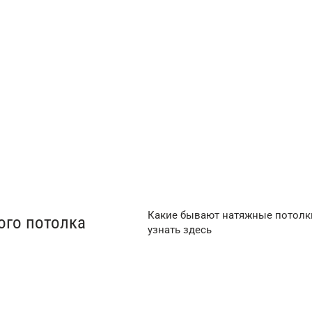
ые натяжные
Сатиновые натяжн
потолки
/м²
от 150 ₽/м²
Какие бывают натяжные потолки
ого потолка
узнать здесь
Натяжной потолок
Натяжн
Teqtum
потолки