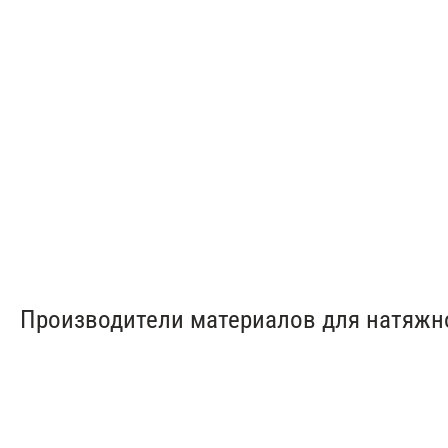
Матовые натяжные
Глянцев
потолки
потолки
от 150 ₽/м²
от 150 ₽
Производители материалов для натяжн
Натяжной потолок
Натяжные
MSD
потолки Pongs