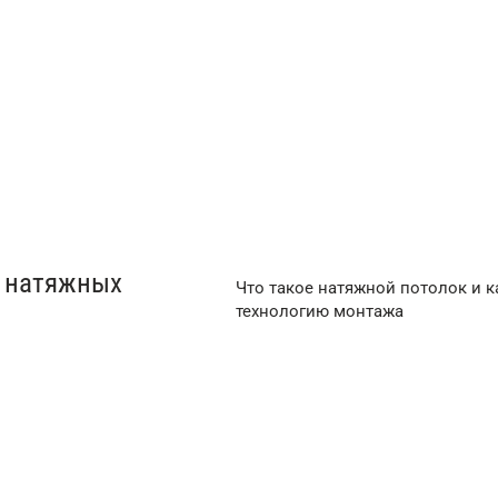
от 250 ₽/м²
от 350 
 натяжных
Что такое натяжной потолок и 
технологию монтажа
вые натяжные
Двухуровневые
натяжные потолки