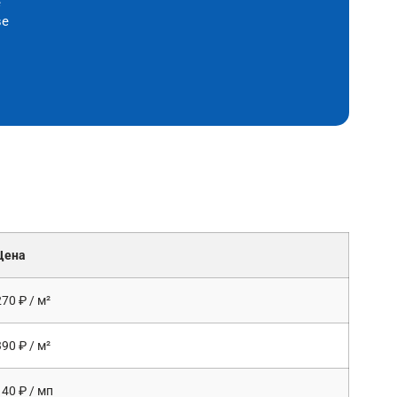
е
ве
Цена
270 ₽ / м²
390 ₽ / м²
140 ₽ / мп