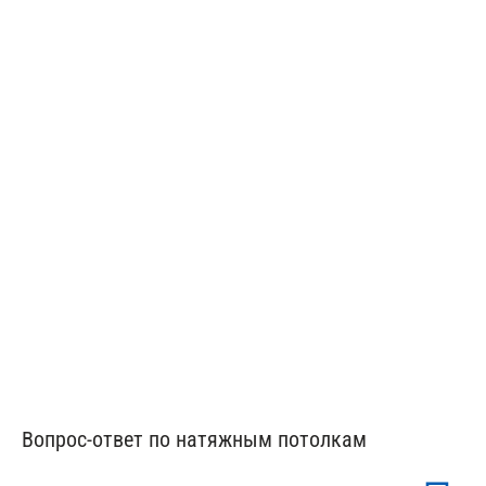
Натяжной потолок в коридор и прихожую
Натяжные потолки в мансарду
Вопрос-ответ по натяжным потолкам