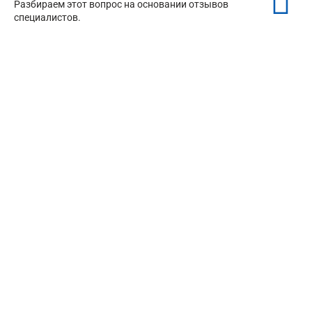
Разбираем этот вопрос на основании отзывов
специалистов.
Натяжные потолки в офис
Натяжные потолки в частный дом
Натяжной потолок в квартиру