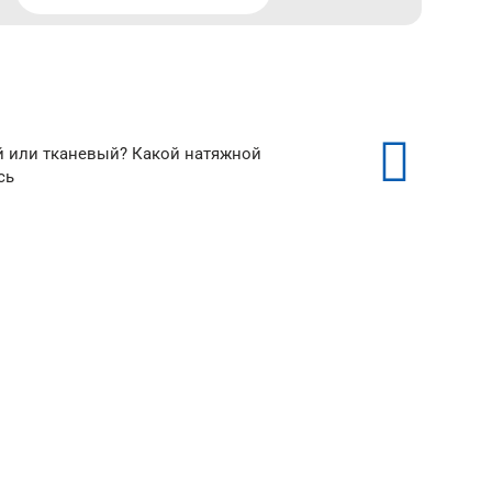
й или тканевый? Какой натяжной
сь
ые
Тканевые потолки
от 350 ₽/м²