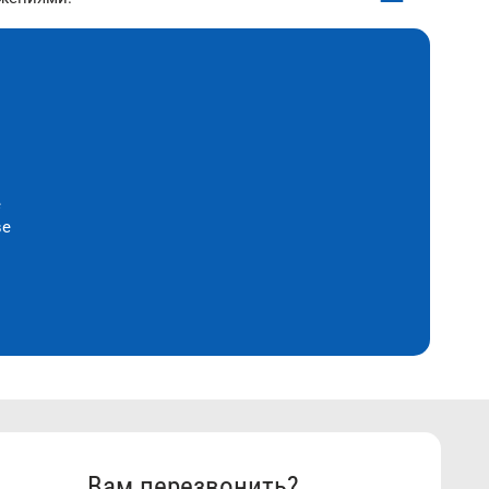
е
ве
Вам перезвонить?