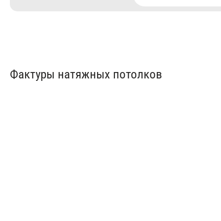
Фактуры натяжных потолков
Матовые натяжные
Глянцев
потолки
потолки
от 150 ₽/м²
от 150 ₽