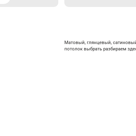
Матовый, глянцевый, сатиновы
потолок выбрать разбираем зде
ые натяжные
Сатиновые натяжн
потолки
/м²
от 150 ₽/м²