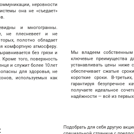
коммуникации, неровности
системы она не «съедает»
в.
евидны и многогранны.
ту, не плесневеет и не
вторых, полотно обладает
ая комфортную атмосферу.
Мы владеем собственным 
выравнивается без грязи и
ключевые преимущества дл
 Кроме того, поверхность
устанавливать цены ниже с
нце и служит более 10 лет
обеспечивает сжатые сроки
зопасны для здоровья, не
короткие сроки. В‑третьи
онов, используемых как
гарантируя безупречное к
получаете идеальное сочет
надёжности — всё из первых
Подобрать для себя другую акц
:
специальной странице с предл