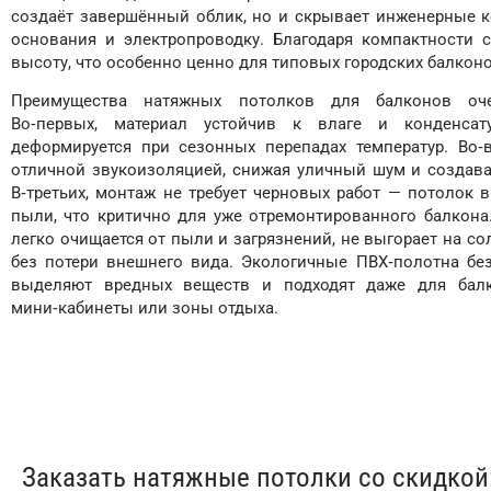
создаёт завершённый облик, но и скрывает инженерные 
основания и электропроводку. Благодаря компактности 
высоту, что особенно ценно для типовых городских балконо
Преимущества натяжных потолков для балконов оч
Во‑первых, материал устойчив к влаге и конденса
деформируется при сезонных перепадах температур. Во‑
отличной звукоизоляцией, снижая уличный шум и создав
В‑третьих, монтаж не требует черновых работ — потолок 
пыли, что критично для уже отремонтированного балкона.
легко очищается от пыли и загрязнений, не выгорает на сол
без потери внешнего вида. Экологичные ПВХ‑полотна бе
выделяют вредных веществ и подходят даже для балк
мини‑кабинеты или зоны отдыха.
Заказать натяжные потолки со скидкой