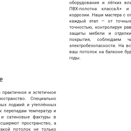
оборудования и лёгких вл
ПВХ‑полотна класса А+ и
коррозии. Наши мастера с 
каждый этап — от точных
точностью, контролируя ра
защиты мебели и отделк
покрытия, соблюдаем 
электробезопасности. На в
ваш потолок на балконе бу
годы.
е
 практичное и эстетичное
остранство. Специально
ных лоджий и утеплённых
 к перепадам температур и
е и сатиновые фактуры в
сширяют пространство, а
акой потолок не только