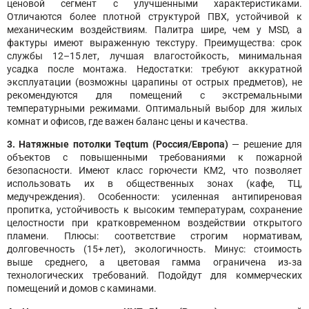
ценовой сегмент с улучшенными характеристиками.
Отличаются более плотной структурой ПВХ, устойчивой к
механическим воздействиям. Палитра шире, чем у MSD, а
фактуры имеют выраженную текстуру. Преимущества: срок
службы 12–15 лет, лучшая влагостойкость, минимальная
усадка после монтажа. Недостатки: требуют аккуратной
эксплуатации (возможны царапины от острых предметов), не
рекомендуются для помещений с экстремальными
температурными режимами. Оптимальный выбор для жилых
комнат и офисов, где важен баланс цены и качества.
3. Натяжные потолки Teqtum (Россия/Европа)
— решение для
объектов с повышенными требованиями к пожарной
безопасности. Имеют класс горючести КМ2, что позволяет
использовать их в общественных зонах (кафе, ТЦ,
медучреждения). Особенности: усиленная антипиреновая
пропитка, устойчивость к высоким температурам, сохранение
целостности при кратковременном воздействии открытого
пламени. Плюсы: соответствие строгим нормативам,
долговечность (15+ лет), экологичность. Минус: стоимость
выше среднего, а цветовая гамма ограничена из‑за
технологических требований. Подойдут для коммерческих
помещений и домов с каминами.