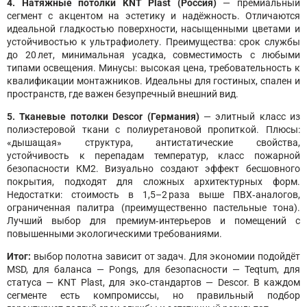
4. Натяжные потолки KNT Plast (Россия)
— премиальный
сегмент с акцентом на эстетику и надёжность. Отличаются
идеальной гладкостью поверхности, насыщенными цветами и
устойчивостью к ультрафиолету. Преимущества: срок службы
до 20 лет, минимальная усадка, совместимость с любыми
типами освещения. Минусы: высокая цена, требовательность к
квалификации монтажников. Идеальны для гостиных, спален и
пространств, где важен безупречный внешний вид.
5. Тканевые потолки Descor (Германия)
— элитный класс из
полиэстеровой ткани с полиуретановой пропиткой. Плюсы:
«дышащая» структура, антистатические свойства,
устойчивость к перепадам температур, класс пожарной
безопасности КМ2. Визуально создают эффект бесшовного
покрытия, подходят для сложных архитектурных форм.
Недостатки: стоимость в 1,5–2 раза выше ПВХ‑аналогов,
ограниченная палитра (преимущественно пастельные тона).
Лучший выбор для премиум‑интерьеров и помещений с
повышенными экологическими требованиями.
Итог:
выбор полотна зависит от задач. Для экономии подойдёт
MSD, для баланса — Pongs, для безопасности — Teqtum, для
статуса — KNT Plast, для эко‑стандартов — Descor. В каждом
сегменте есть компромиссы, но правильный подбор