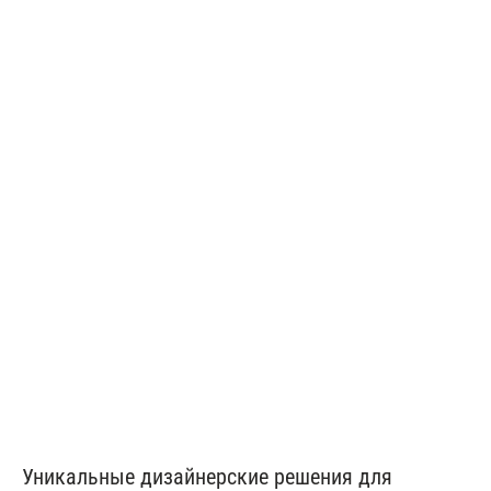
Сатиновые натяжные потолки
от 150 ₽/м²
Тканевые потолки
от 350 ₽/м²
Уникальные дизайнерские решения для