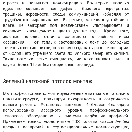
стресса и повышает концентрацию. Во‑вторых, полотно
идеально скрывает все дефекты базового перекрытия:
трещины, неровности, следы коммуникаций, избавляя от
трудоёмкого выравнивания. В‑третьих, материал устойчив к
влаге, не выгорает под воздействием ультрафиолета и
сохраняет насыщенность цвета долгие годы. Кроме того,
зелёные потолки отлично сочетаются с любым типом
освещения — от тёплых светодиодных лент до холодных
точечных светильников, позволяя создавать разные сценарии:
от бодрящего утреннего света до мягкого вечернего сияния.
Такие потолки легко очищаются, не накапливают пыль и
служат более 15 лет без потери внешнего вида.
Зеленый натяжной потолок монтаж
Мы профессионально монтируем зелёные натяжные потолки в
Санкт‑Петербурге, гарантируя аккуратность и сохранность
вашего ремонта. Установка занимает 4–6 часов благодаря
использованию лазерного уровня, профессионального
теплового оборудования и системы надёжных профилей.
Применяем только экологичные ПВХ‑полотна класса А+ без
вредных испарений и сертифицированные комплектующие,