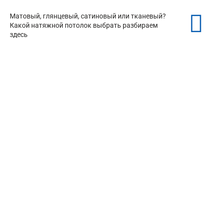
Матовый, глянцевый, сатиновый или тканевый?
Какой натяжной потолок выбрать разбираем
здесь
Матовые натяжные потолки
от 150 ₽/м²
Глянцевые натяжные потолки
от 150 ₽/м²