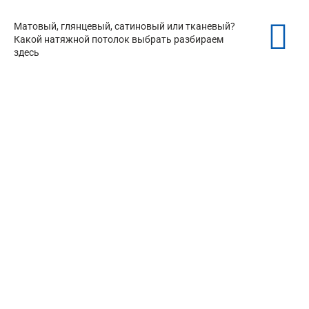
Матовый, глянцевый, сатиновый или тканевый?
Какой натяжной потолок выбрать разбираем
здесь
Матовые натяжные потолки
от 150 ₽/м²
Глянцевые натяжные потолки
от 150 ₽/м²