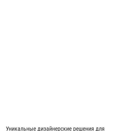
Сатиновые натяжные потолки
от 150 ₽/м²
Тканевые потолки
от 350 ₽/м²
Уникальные дизайнерские решения для