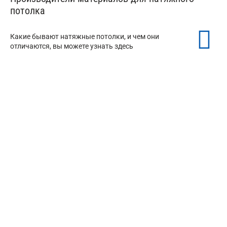
потолка
Какие бывают натяжные потолки, и чем они
отличаются, вы можете узнать здесь
Натяжной потолок MSD
от 150 ₽/м²
Натяжные потолки Pongs
от 200 ₽/м²